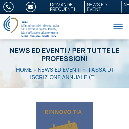
Salta al contenuto
DOMANDE
NEWS ED
N
FREQUENTI
EVENTI
NEWS ED EVENTI
/
PER TUTTE LE
PROFESSIONI
HOME
»
NEWS ED EVENTI
»
TASSA DI
ISCRIZIONE ANNUALE (T...