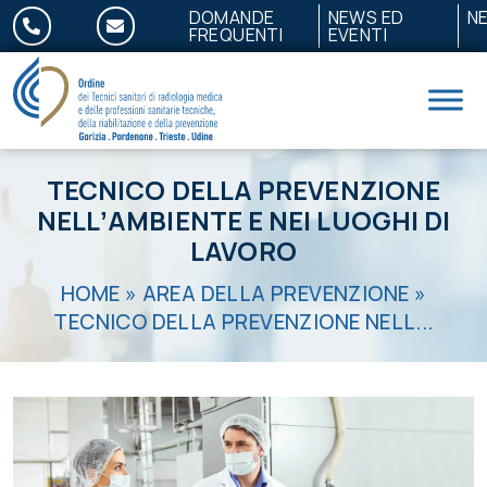
Salta al contenuto
DOMANDE
NEWS ED
N
FREQUENTI
EVENTI
TECNICO DELLA PREVENZIONE
NELLʼAMBIENTE E NEI LUOGHI DI
LAVORO
HOME
»
AREA DELLA PREVENZIONE
»
TECNICO DELLA PREVENZIONE NELL...