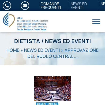
Salta al contenuto
DOMANDE
NEWS ED
N
FREQUENTI
EVENTI
DIETISTA
/
NEWS ED EVENTI
HOME
»
NEWS ED EVENTI
»
APPROVAZIONE
DEL RUOLO CENTRAL...