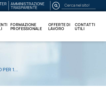
TER
AMMINISTRAZIONE
CERCA
TRASPARENTE
Cerca
nel
sito!
NTI
FORMAZIONE
OFFERTE DI
CONTATTI
I
PROFESSIONALE
LAVORO
UTILI
PER 1...