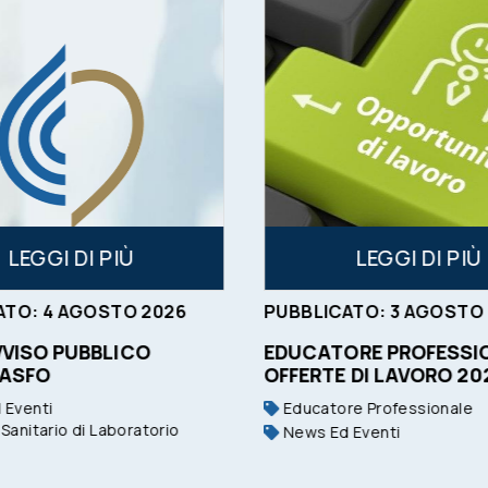
LEGGI DI PIÙ
LEGGI DI PIÙ
ATO:
4
AGOSTO
2026
PUBBLICATO:
3
AGOSTO
VVISO PUBBLICO
EDUCATORE PROFESSIO
 ASFO
OFFERTE DI LAVORO 20
 Eventi
Educatore Professionale
Sanitario di Laboratorio
News Ed Eventi