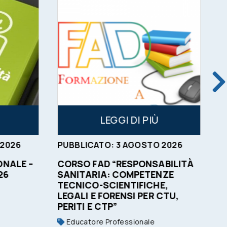
LEGGI DI PIÙ
2026
PUBBLICATO:
3
AGOSTO
2026
P
NALE –
CORSO FAD “RESPONSABILITÀ
O
26
SANITARIA: COMPETENZE
C
TECNICO-SCIENTIFICHE,
LEGALI E FORENSI PER CTU,
PERITI E CTP”
Educatore Professionale