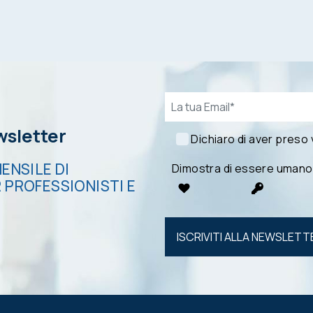
Email*
ewsletter
Dichiaro di aver preso
ENSILE DI
Dimostra di essere umano
 PROFESSIONISTI E
Si prega di
lasciare
vuoto
questo
campo.