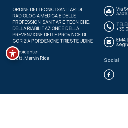
Via S
ORDINE DEI TECNICI SANITARI DI
3301
RADIOLOGIA MEDICA E DELLE
PROFESSIONI SANITARIE TECNICHE,
TEL
DELLA RIABILITAZIONE E DELLA
+39 
PREVENZIONE DELLE PROVINCE DI
EMAI
GORIZIA PORDENONE TRIESTE UDINE
segre
Presidente:
Dott. Marvin Rida
Social
Face
© Copyright ORDINE TSRM PSTRP FVG - C.F. 940796
> Linee guida sviluppo sito e Feedback accessibil