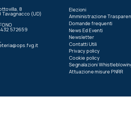
ottovilla, 8
Elezioni
0 Tavagnacco (UD)
Amministrazione Traspare
Domande frequenti
EFONO
0432 572659
News Ed Eventi
Newsletter
L
Contatti Utili
teria@ops.fvg.it
Privacy policy
Cookie policy
Segnalazioni Whistleblowin
Attuazione misure PNRR
book
20301
ità