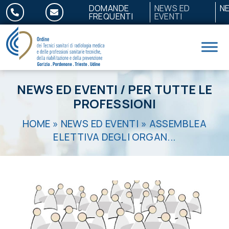
Salta al contenuto
DOMANDE
NEWS ED
N
FREQUENTI
EVENTI
NEWS ED EVENTI
/
PER TUTTE LE
PROFESSIONI
HOME
»
NEWS ED EVENTI
»
ASSEMBLEA
ELETTIVA DEGLI ORGAN...