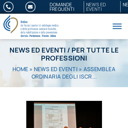
Salta al contenuto
DOMANDE
NEWS ED
N
FREQUENTI
EVENTI
NEWS ED EVENTI
/
PER TUTTE LE
PROFESSIONI
HOME
»
NEWS ED EVENTI
»
ASSEMBLEA
ORDINARIA DEGLI ISCR...