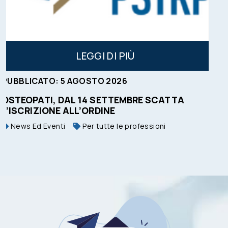
PIÙ
LEGGI DI 
26
PUBBLICATO:
4
AGOSTO
202
EMBRE SCATTA
TSLB: AVVISO PUBBLICO P
News Ed Eventi
e professioni
Tecnico Sanitario di Laboratori