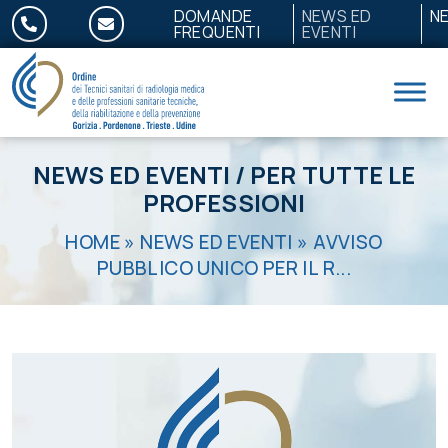
Salta al contenuto
DOMANDE
NEWS ED
N
FREQUENTI
EVENTI
NEWS ED EVENTI
/
PER TUTTE LE
PROFESSIONI
HOME
»
NEWS ED EVENTI
»
AVVISO
PUBBLICO UNICO PER IL R...