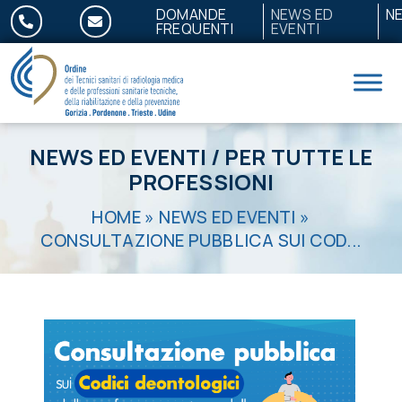
Salta al contenuto
DOMANDE
NEWS ED
N
FREQUENTI
EVENTI
NEWS ED EVENTI
/
PER TUTTE LE
PROFESSIONI
HOME
»
NEWS ED EVENTI
»
CONSULTAZIONE PUBBLICA SUI COD...