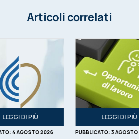
Articoli correlati
LEGGI DI PIÙ
LEGGI DI PIÙ
ATO:
4
AGOSTO
2026
PUBBLICATO:
3
AGOSTO