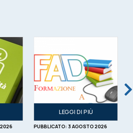
LEGGI DI PIÙ
2026
PUBBLICATO:
3
AGOSTO
2026
P