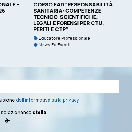
NALE –
CORSO FAD “RESPONSABILITÀ
O
26
SANITARIA: COMPETENZE
C
TECNICO-SCIENTIFICHE,
LEGALI E FORENSI PER CTU,
PERITI E CTP”
Educatore Professionale
News Ed Eventi
 visione
dell'informativa sulla privacy
 selezionando
stella
.