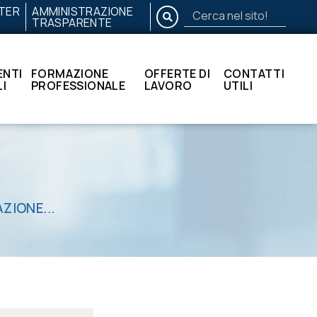
TER
AMMINISTRAZIONE
CERCA
TRASPARENTE
Cerca
nel
sito!
NTI
FORMAZIONE
OFFERTE DI
CONTATTI
I
PROFESSIONALE
LAVORO
UTILI
ZIONE...