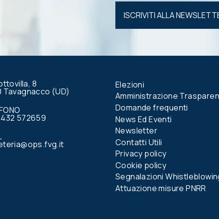
Si prega di
lasciare
vuoto
questo
campo.
ottovilla, 8
Elezioni
0 Tavagnacco (UD)
Amministrazione Traspare
Domande frequenti
EFONO
0432 572659
News Ed Eventi
Newsletter
L
Contatti Utili
teria@ops.fvg.it
Privacy policy
Cookie policy
Segnalazioni Whistleblowin
Attuazione misure PNRR
book