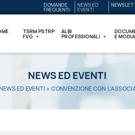
DOMANDE
NEWS ED
NEWSLET
FREQUENTI
EVENTI
OME
TSRM PSTRP
ALBI
DOCUME
FVG
PROFESSIONALI
E MODUL
NEWS ED EVENTI
NEWS ED EVENTI
»
CONVENZIONE CON L’ASSOCIA