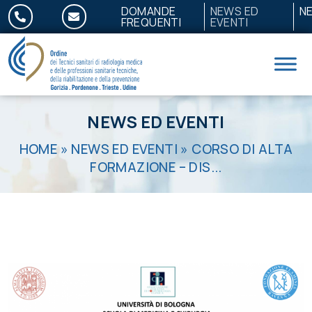
Salta al contenuto
DOMANDE
NEWS ED
N
FREQUENTI
EVENTI
NEWS ED EVENTI
HOME
»
NEWS ED EVENTI
»
CORSO DI ALTA
FORMAZIONE – DIS...