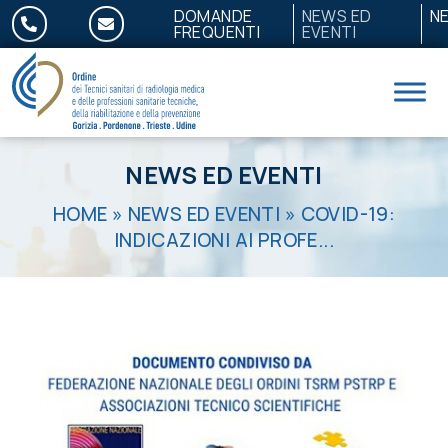
Salta al contenuto
DOMANDE
NEWS ED
N
FREQUENTI
EVENTI
NEWS ED EVENTI
HOME
»
NEWS ED EVENTI
»
COVID-19:
INDICAZIONI AI PROFE...