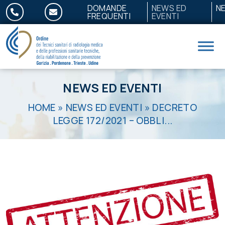
Salta al contenuto
DOMANDE
NEWS ED
N
FREQUENTI
EVENTI
NEWS ED EVENTI
HOME
»
NEWS ED EVENTI
»
DECRETO
LEGGE 172/2021 – OBBLI...