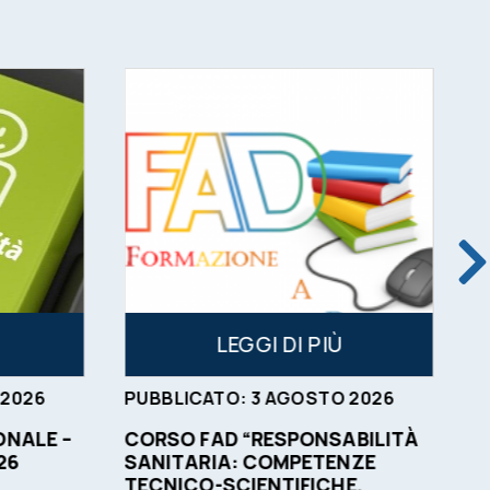
LEGGI DI PIÙ
2026
PUBBLICATO:
3
AGOSTO
2026
P
NALE –
CORSO FAD “RESPONSABILITÀ
O
26
SANITARIA: COMPETENZE
C
TECNICO-SCIENTIFICHE,