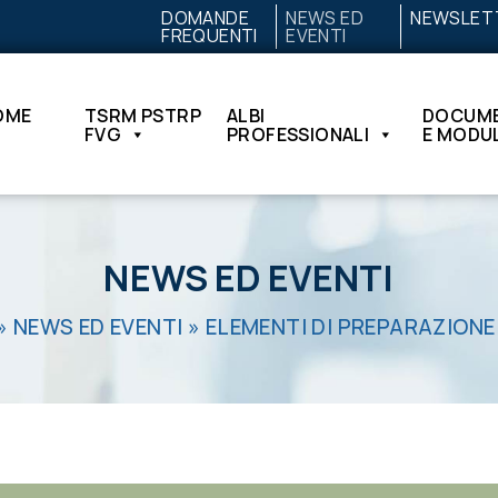
DOMANDE
NEWS ED
NEWSLET
FREQUENTI
EVENTI
OME
TSRM PSTRP
ALBI
DOCUME
FVG
PROFESSIONALI
E MODUL
NEWS ED EVENTI
»
NEWS ED EVENTI
»
ELEMENTI DI PREPARAZIONE E