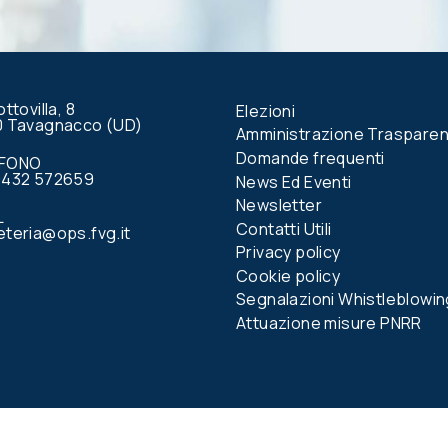
questo
campo.
ottovilla, 8
Elezioni
0 Tavagnacco (UD)
Amministrazione Traspare
Domande frequenti
EFONO
0432 572659
News Ed Eventi
Newsletter
L
Contatti Utili
teria@ops.fvg.it
Privacy policy
Cookie policy
Segnalazioni Whistleblowin
Attuazione misure PNRR
book