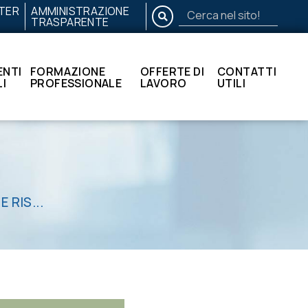
TER
AMMINISTRAZIONE
CERCA
TRASPARENTE
Cerca
nel
sito!
NTI
FORMAZIONE
OFFERTE DI
CONTATTI
I
PROFESSIONALE
LAVORO
UTILI
 RIS...