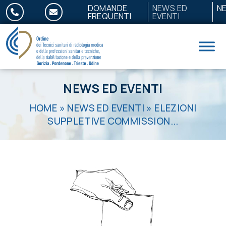
Salta al contenuto
DOMANDE
NEWS ED
N
FREQUENTI
EVENTI
NEWS ED EVENTI
HOME
»
NEWS ED EVENTI
»
ELEZIONI
SUPPLETIVE COMMISSION...