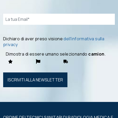
Email*
Dichiaro di aver preso visione
dell'informativa sulla
privacy
Dimostra di essere umano selezionando
camion
.
Si prega di
lasciare
vuoto
questo
campo.
ORDINE DEI TECNICI SANITARI DI RADIOLOGIA MEDICA E