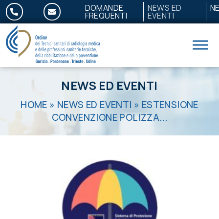
Salta al contenuto
DOMANDE
NEWS ED
N
FREQUENTI
EVENTI
NEWS ED EVENTI
HOME
»
NEWS ED EVENTI
»
ESTENSIONE
CONVENZIONE POLIZZA...