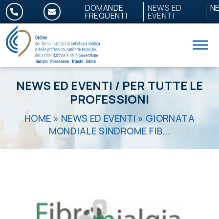
Salta al contenuto
DOMANDE
NEWS ED
N
FREQUENTI
EVENTI
NEWS ED EVENTI
/
PER TUTTE LE
PROFESSIONI
HOME
»
NEWS ED EVENTI
»
GIORNATA
MONDIALE SINDROME FIB...