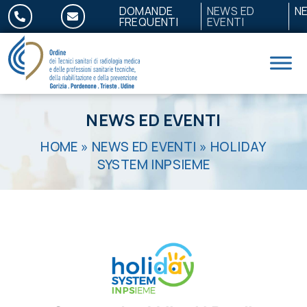
Salta al contenuto
DOMANDE
NEWS ED
N
FREQUENTI
EVENTI
NEWS ED EVENTI
HOME
»
NEWS ED EVENTI
»
HOLIDAY
SYSTEM INPSIEME