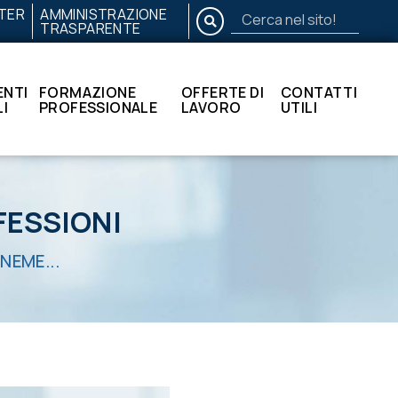
TER
AMMINISTRAZIONE
CERCA
TRASPARENTE
Cerca
nel
sito!
NTI
FORMAZIONE
OFFERTE DI
CONTATTI
I
PROFESSIONALE
LAVORO
UTILI
FESSIONI
NEME...