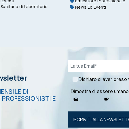
 Eventi
Educatore Professionale
Sanitario di Laboratorio
News Ed Eventi
Email*
ewsletter
Dichiaro di aver preso
ENSILE DI
Dimostra di essere umano
 PROFESSIONISTI E
Si prega di
lasciare
vuoto