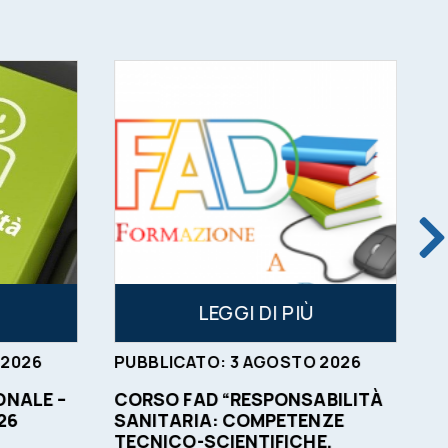
LEGGI DI PIÙ
2026
PUBBLICATO:
3
AGOSTO
2026
P
NALE –
CORSO FAD “RESPONSABILITÀ
O
26
SANITARIA: COMPETENZE
C
TECNICO-SCIENTIFICHE,