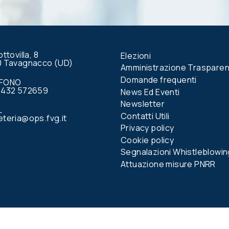
questo
campo.
ottovilla, 8
Elezioni
0 Tavagnacco (UD)
Amministrazione Traspare
Domande frequenti
EFONO
0432 572659
News Ed Eventi
Newsletter
L
Contatti Utili
teria@ops.fvg.it
Privacy policy
Cookie policy
Segnalazioni Whistleblowin
Attuazione misure PNRR
book