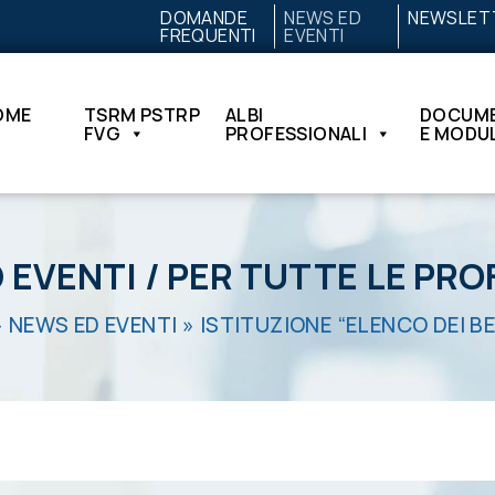
DOMANDE
NEWS ED
NEWSLET
FREQUENTI
EVENTI
OME
TSRM PSTRP
ALBI
DOCUME
FVG
PROFESSIONALI
E MODUL
 EVENTI
/
PER TUTTE LE PRO
»
NEWS ED EVENTI
»
ISTITUZIONE “ELENCO DEI BE