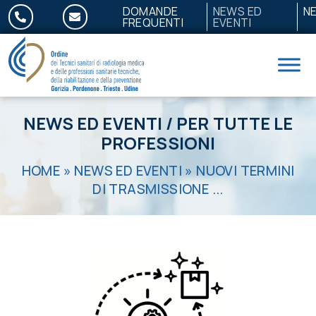
Salta al contenuto
DOMANDE
NEWS ED
N
FREQUENTI
EVENTI
NEWS ED EVENTI
/
PER TUTTE LE
PROFESSIONI
HOME
»
NEWS ED EVENTI
»
NUOVI TERMINI
DI TRASMISSIONE ...