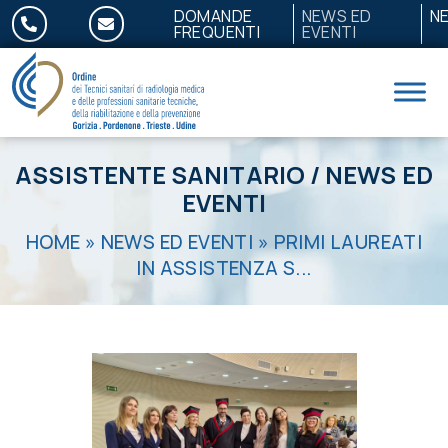
Salta al contenuto
DOMANDE
NEWS ED
N
FREQUENTI
EVENTI
ASSISTENTE SANITARIO
/
NEWS ED
EVENTI
HOME
»
NEWS ED EVENTI
»
PRIMI LAUREATI
IN ASSISTENZA S...