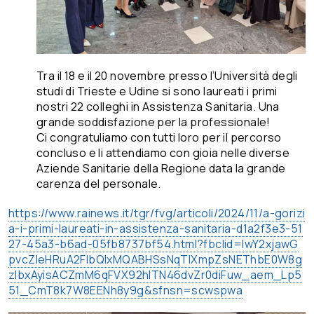
Tra il 18 e il 20 novembre presso l’Università degli
studi di Trieste e Udine si sono laureati i primi
nostri 22 colleghi in Assistenza Sanitaria. Una
grande soddisfazione per la professionale!
Ci congratuliamo con tutti loro per il percorso
concluso e li attendiamo con gioia nelle diverse
Aziende Sanitarie della Regione data la grande
carenza del personale.
https://www.rainews.it/tgr/fvg/articoli/2024/11/a-gorizi
a-i-primi-laureati-in-assistenza-sanitaria-d1a2f3e3-51
27-45a3-b6ad-05fb8737bf54.html?fbclid=IwY2xjawG
pvcZleHRuA2FlbQIxMQABHSsNqTlXmpZsNEThbE0W8g
zlbxAyisACZmM6qFVX92hITN46dvZr0diFuw_aem_Lp5
51_CmT8k7W8EENh8y9g&sfnsn=scwspwa