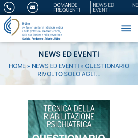
Salta al contenuto
DOMANDE
NEWS ED
N
FREQUENTI
EVENTI
NEWS ED EVENTI
HOME
»
NEWS ED EVENTI
»
QUESTIONARIO
RIVOLTO SOLO AGLI...