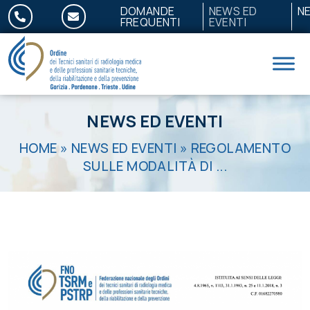
Salta al contenuto
DOMANDE
NEWS ED
N
FREQUENTI
EVENTI
NEWS ED EVENTI
HOME
»
NEWS ED EVENTI
»
REGOLAMENTO
SULLE MODALITÀ DI ...