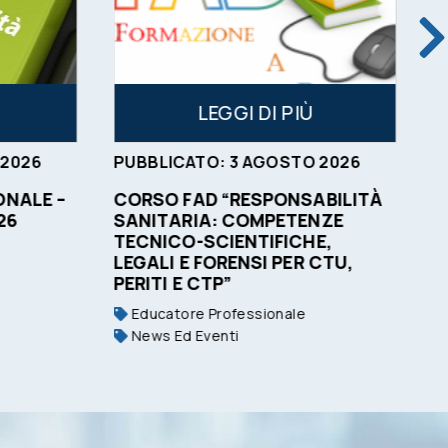
LEGGI DI PIÙ
2026
PUBBLICATO:
3
AGOSTO
2026
P
NALE –
CORSO FAD “RESPONSABILITÀ
O
26
SANITARIA: COMPETENZE
C
TECNICO-SCIENTIFICHE,
LEGALI E FORENSI PER CTU,
PERITI E CTP”
Educatore Professionale
News Ed Eventi