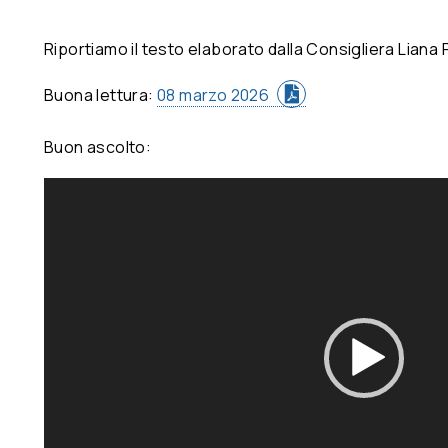
Riportiamo il testo elaborato dalla Consigliera Liana P
Buona lettura:
08 marzo 2026
Buon ascolto:
Video
Player