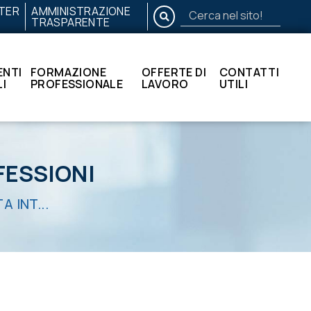
TER
AMMINISTRAZIONE
CERCA
TRASPARENTE
Cerca
nel
sito!
NTI
FORMAZIONE
OFFERTE DI
CONTATTI
I
PROFESSIONALE
LAVORO
UTILI
FESSIONI
 INT...