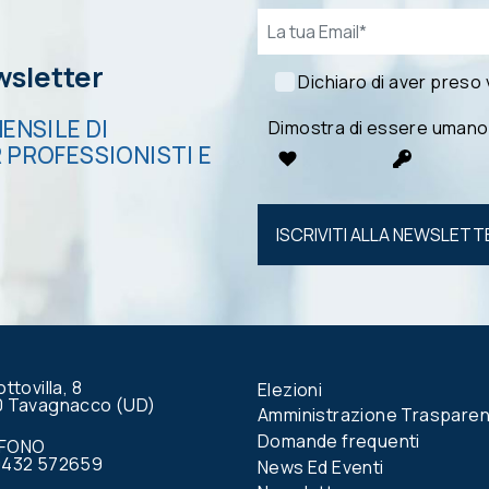
Email*
ewsletter
Dichiaro di aver preso
ENSILE DI
Dimostra di essere umano
 PROFESSIONISTI E
Si prega di
lasciare
vuoto
questo
campo.
ottovilla, 8
Elezioni
0 Tavagnacco (UD)
Amministrazione Traspare
Domande frequenti
EFONO
0432 572659
News Ed Eventi