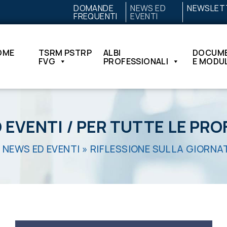
DOMANDE
NEWS ED
NEWSLET
FREQUENTI
EVENTI
OME
TSRM PSTRP
ALBI
DOCUME
FVG
PROFESSIONALI
E MODUL
 EVENTI
/
PER TUTTE LE PRO
»
NEWS ED EVENTI
»
RIFLESSIONE SULLA GIORNATA