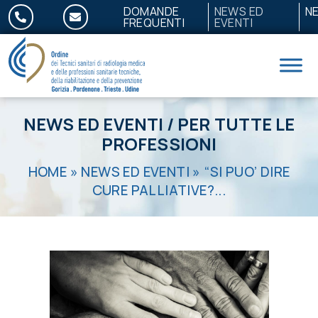
Salta al contenuto
DOMANDE
NEWS ED
N
FREQUENTI
EVENTI
NEWS ED EVENTI
/
PER TUTTE LE
PROFESSIONI
HOME
»
NEWS ED EVENTI
»
“SI PUO’ DIRE
CURE PALLIATIVE?...