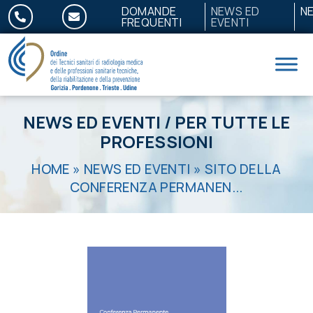
Salta al contenuto
DOMANDE
NEWS ED
N
FREQUENTI
EVENTI
NEWS ED EVENTI
/
PER TUTTE LE
PROFESSIONI
HOME
»
NEWS ED EVENTI
»
SITO DELLA
CONFERENZA PERMANEN...