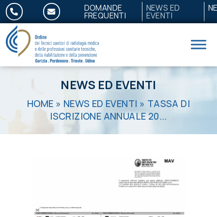
Salta al contenuto
DOMANDE
NEWS ED
N
FREQUENTI
EVENTI
NEWS ED EVENTI
HOME
»
NEWS ED EVENTI
»
TASSA DI
ISCRIZIONE ANNUALE 20...