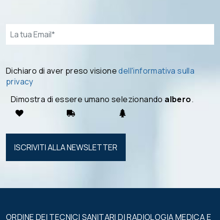
Email*
Dichiaro di aver preso visione
dell'informativa sulla
privacy
Dimostra di essere umano selezionando
albero
.
Si prega di
lasciare
vuoto
questo
campo.
ORDINE DEI TECNICI SANITARI DI RADIOLOGIA MEDICA E