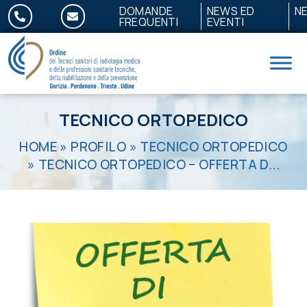
Salta al contenuto
DOMANDE
NEWS ED
N
FREQUENTI
EVENTI
TECNICO ORTOPEDICO
HOME
»
PROFILO
»
TECNICO ORTOPEDICO
»
TECNICO ORTOPEDICO – OFFERTA D...