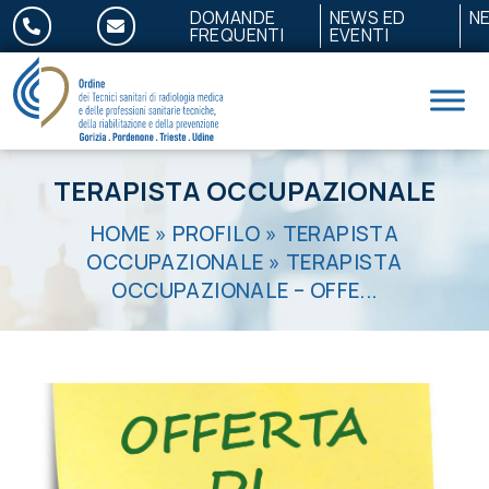
Salta al contenuto
DOMANDE
NEWS ED
N
FREQUENTI
EVENTI
TERAPISTA OCCUPAZIONALE
HOME
»
PROFILO
»
TERAPISTA
OCCUPAZIONALE
»
TERAPISTA
OCCUPAZIONALE – OFFE...