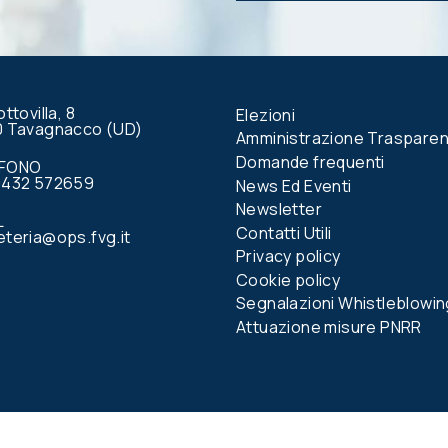
questo
campo.
ottovilla, 8
Elezioni
0 Tavagnacco (UD)
Amministrazione Traspare
Domande frequenti
EFONO
0432 572659
News Ed Eventi
Newsletter
L
Contatti Utili
teria@ops.fvg.it
Privacy policy
Cookie policy
Segnalazioni Whistleblowin
Attuazione misure PNRR
book