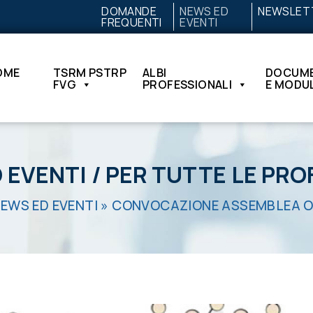
DOMANDE
NEWS ED
NEWSLET
FREQUENTI
EVENTI
OME
TSRM PSTRP
ALBI
DOCUME
FVG
PROFESSIONALI
E MODUL
 EVENTI
/
PER TUTTE LE PRO
EWS ED EVENTI
»
CONVOCAZIONE ASSEMBLEA OR