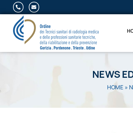
Salta al contenuto
H
NEWS ED
HOME
»
N