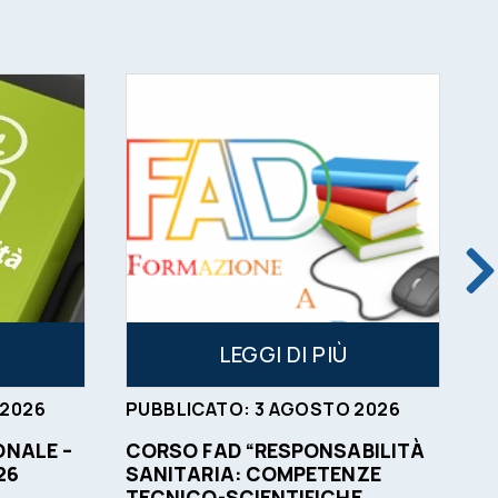
LEGGI DI PIÙ
2026
PUBBLICATO:
3
AGOSTO
2026
P
NALE –
CORSO FAD “RESPONSABILITÀ
O
26
SANITARIA: COMPETENZE
C
TECNICO-SCIENTIFICHE,