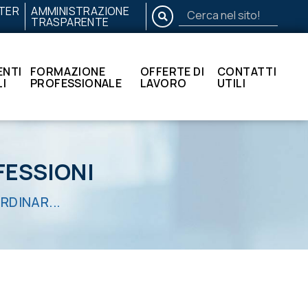
TER
AMMINISTRAZIONE
CERCA
TRASPARENTE
Cerca
nel
sito!
NTI
FORMAZIONE
OFFERTE DI
CONTATTI
I
PROFESSIONALE
LAVORO
UTILI
FESSIONI
DINAR...