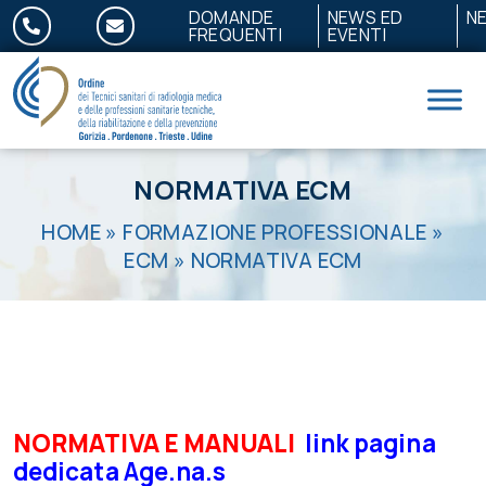
Salta al contenuto
DOMANDE
NEWS ED
N
FREQUENTI
EVENTI
NORMATIVA ECM
HOME
»
FORMAZIONE PROFESSIONALE
»
ECM
»
NORMATIVA ECM
NORMATIVA E MANUALI
link pagina
dedicata Age.na.s