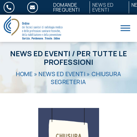
Salta al contenuto
DOMANDE
NEWS ED
N
FREQUENTI
EVENTI
NEWS ED EVENTI
/
PER TUTTE LE
PROFESSIONI
HOME
»
NEWS ED EVENTI
»
CHIUSURA
SEGRETERIA