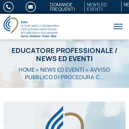
Salta al contenuto
DOMANDE
NEWS ED
N
FREQUENTI
EVENTI
EDUCATORE PROFESSIONALE
/
NEWS ED EVENTI
HOME
»
NEWS ED EVENTI
»
AVVISO
PUBBLICO DI PROCEDURA C...