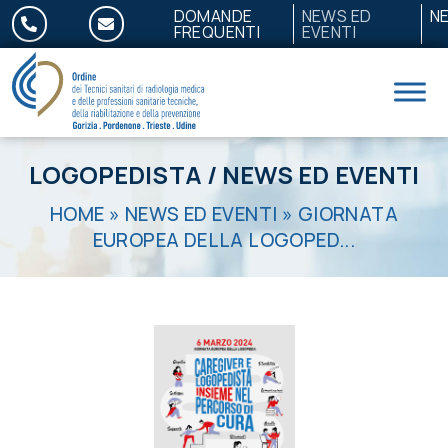
Salta al contenuto
DOMANDE
NEWS ED
N
FREQUENTI
EVENTI
LOGOPEDISTA
/
NEWS ED EVENTI
HOME
»
NEWS ED EVENTI
»
GIORNATA
EUROPEA DELLA LOGOPED...