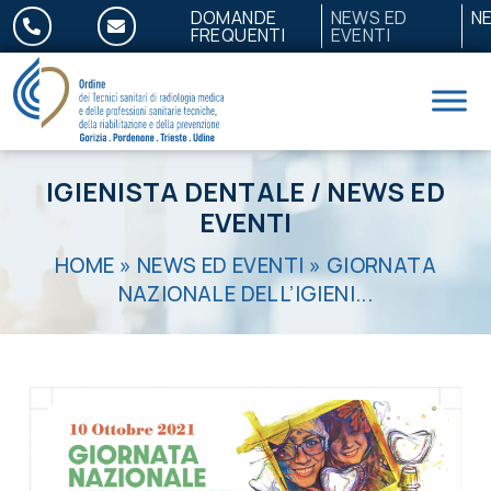
Salta al contenuto
DOMANDE
NEWS ED
N
FREQUENTI
EVENTI
IGIENISTA DENTALE
/
NEWS ED
EVENTI
HOME
»
NEWS ED EVENTI
»
GIORNATA
NAZIONALE DELL’IGIENI...