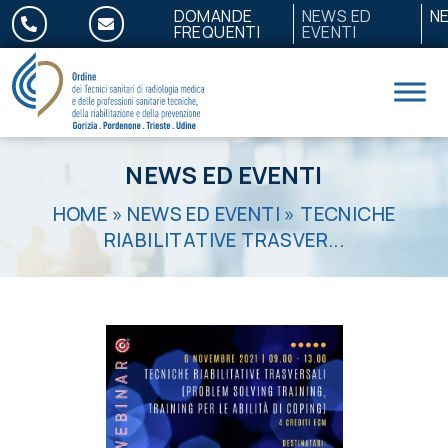
Salta al contenuto
DOMANDE
NEWS ED
N
FREQUENTI
EVENTI
NEWS ED EVENTI
HOME
»
NEWS ED EVENTI
»
TECNICHE
RIABILITATIVE TRASVER...