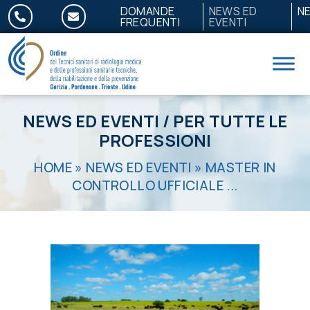
Salta al contenuto
DOMANDE
NEWS ED
N
FREQUENTI
EVENTI
NEWS ED EVENTI
/
PER TUTTE LE
PROFESSIONI
HOME
»
NEWS ED EVENTI
»
MASTER IN
CONTROLLO UFFICIALE ...