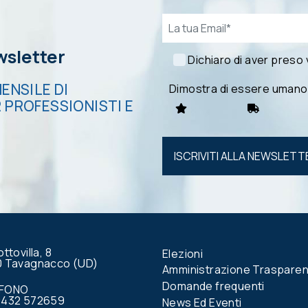
Email*
ewsletter
Dichiaro di aver preso
ENSILE DI
Dimostra di essere umano
 PROFESSIONISTI E
Si prega di
lasciare
vuoto
questo
campo.
ottovilla, 8
Elezioni
0 Tavagnacco (UD)
Amministrazione Traspare
Domande frequenti
EFONO
0432 572659
News Ed Eventi