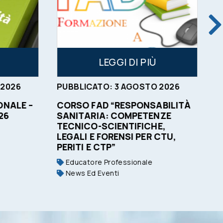
LEGGI DI PIÙ
2026
PUBBLICATO:
3
AGOSTO
2026
P
NALE –
CORSO FAD “RESPONSABILITÀ
O
26
SANITARIA: COMPETENZE
C
TECNICO-SCIENTIFICHE,
LEGALI E FORENSI PER CTU,
PERITI E CTP”
Educatore Professionale
News Ed Eventi