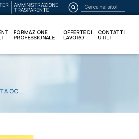
TER
AMMINISTRAZIONE
CERCA
TRASPARENTE
Cerca
nel
sito!
NTI
FORMAZIONE
OFFERTE DI
CONTATTI
I
PROFESSIONALE
LAVORO
UTILI
TA OC...