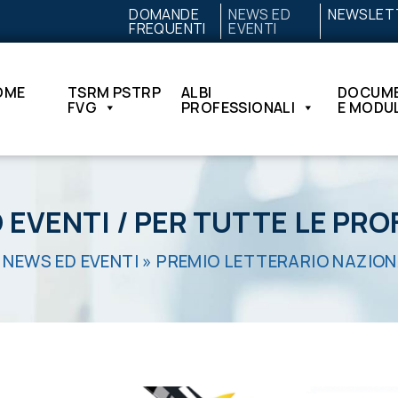
DOMANDE
NEWS ED
NEWSLET
FREQUENTI
EVENTI
OME
TSRM PSTRP
ALBI
DOCUME
FVG
PROFESSIONALI
E MODUL
 EVENTI
/
PER TUTTE LE PRO
»
NEWS ED EVENTI
»
PREMIO LETTERARIO NAZIONAL