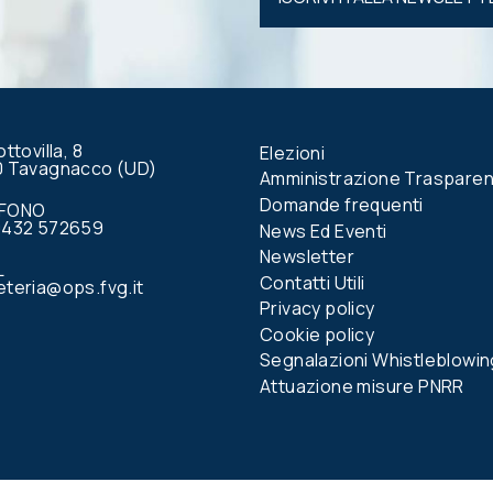
vuoto
questo
campo.
ottovilla, 8
Elezioni
0 Tavagnacco (UD)
Amministrazione Traspare
Domande frequenti
EFONO
0432 572659
News Ed Eventi
Newsletter
L
Contatti Utili
teria@ops.fvg.it
Privacy policy
Cookie policy
Segnalazioni Whistleblowin
Attuazione misure PNRR
book