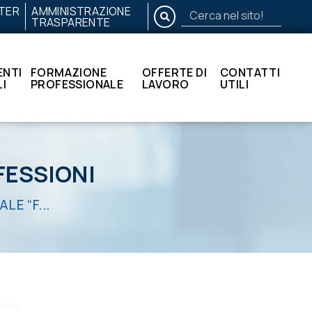
TER
AMMINISTRAZIONE
CERCA
TRASPARENTE
Cerca
nel
sito!
NTI
FORMAZIONE
OFFERTE DI
CONTATTI
I
PROFESSIONALE
LAVORO
UTILI
FESSIONI
E “F...