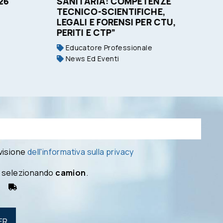
26
SANITARIA: COMPETENZE
C
TECNICO-SCIENTIFICHE,
LEGALI E FORENSI PER CTU,
PERITI E CTP”
Educatore Professionale
News Ed Eventi
 visione
dell'informativa sulla privacy
 selezionando
camion
.