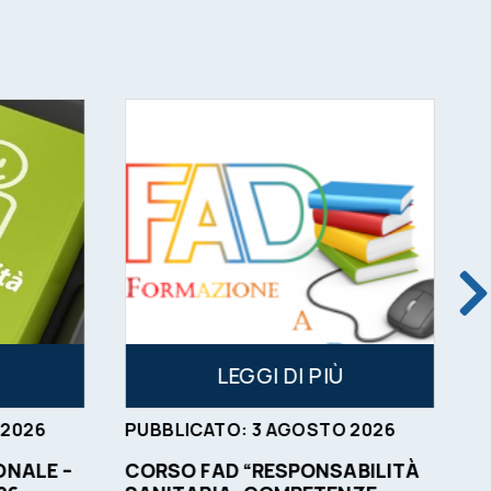
LEGGI DI PIÙ
2026
PUBBLICATO:
3
AGOSTO
2026
P
NALE –
CORSO FAD “RESPONSABILITÀ
O