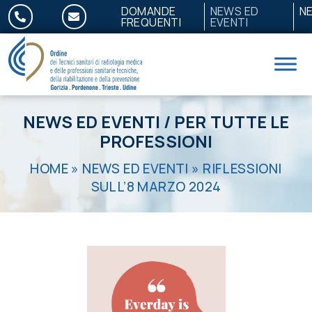
Salta al contenuto
DOMANDE
NEWS ED
N
FREQUENTI
EVENTI
NEWS ED EVENTI
/
PER TUTTE LE
PROFESSIONI
HOME
»
NEWS ED EVENTI
»
RIFLESSIONI
SULL’8 MARZO 2024