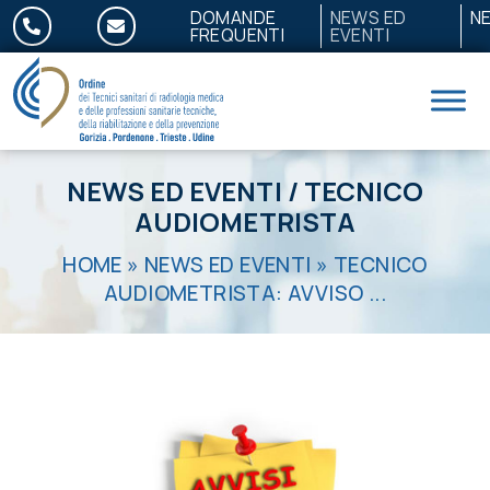
Salta al contenuto
DOMANDE
NEWS ED
N
FREQUENTI
EVENTI
NEWS ED EVENTI
/
TECNICO
AUDIOMETRISTA
HOME
»
NEWS ED EVENTI
»
TECNICO
AUDIOMETRISTA: AVVISO ...