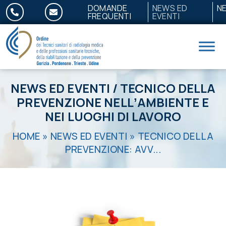
Salta al contenuto
DOMANDE
NEWS ED
N
FREQUENTI
EVENTI
NEWS ED EVENTI
/
TECNICO DELLA
PREVENZIONE NELLʼAMBIENTE E
NEI LUOGHI DI LAVORO
HOME
»
NEWS ED EVENTI
»
TECNICO DELLA
PREVENZIONE: AVV...