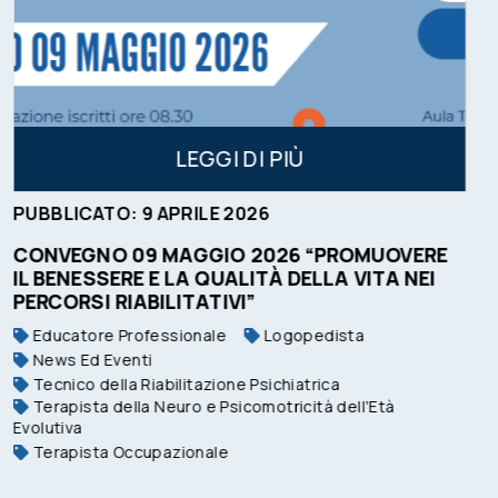
LEGGI DI PIÙ
PUBBLICATO:
7
GENNAIO
2026
OVERE
CONCORSO PUBBLICO ARCS 5 LOGOP
A NEI
Logopedista
Per tutte le professioni
tà