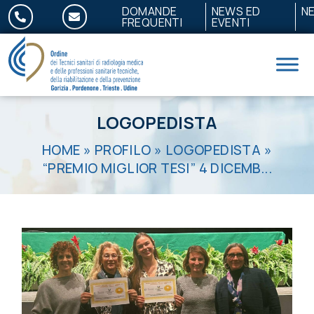
Salta al contenuto
DOMANDE
NEWS ED
N
FREQUENTI
EVENTI
LOGOPEDISTA
HOME
»
PROFILO
»
LOGOPEDISTA
»
“PREMIO MIGLIOR TESI” 4 DICEMB...