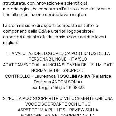
strutturata, con innovazione e scientificità
metodologica, ha concorso all’attribuzione del premio
fino alla premiazione dei due lavori migliori.
La Commissione di esperti composta da tutte le
componenti della CdA e ulteriori logopediste/i
esperte/i è giunta alla determinazione dei due lavori
migliori:
1. LA VALUTAZIONE LOGOPEDICA POST ICTUS DELLA
PERSONA BILINGUE – ITA/SLO
ADATTAMENTO ALLA LINGUA SLOVENA DELL’ELLM. DATI
NORMATIVI DEL GRUPPO DI
CONTROLLO – Laureanda
TOSOLINI ANIKA
(Relatrice
Dott.ssa ANTONI SONIA)
punteggio 156,5/ 26,08333
2. “NULLA PUO’ SCOPRIRTI PIU’ VELOCEMENTE CHE UNA
VOCE DISCORDANTE CON IL TUO
ASPETTO” M.A.PHILLIPS – REVIEW SULLA
FONOCHIRURGIA E LOGOPEDIA NELLA