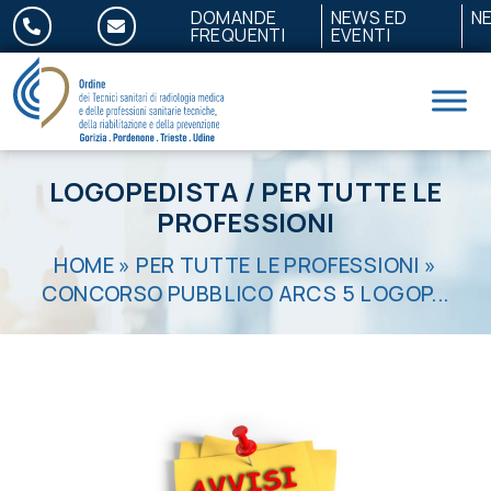
Salta al contenuto
DOMANDE
NEWS ED
N
FREQUENTI
EVENTI
LOGOPEDISTA
/
PER TUTTE LE
PROFESSIONI
HOME
»
PER TUTTE LE PROFESSIONI
»
CONCORSO PUBBLICO ARCS 5 LOGOP...