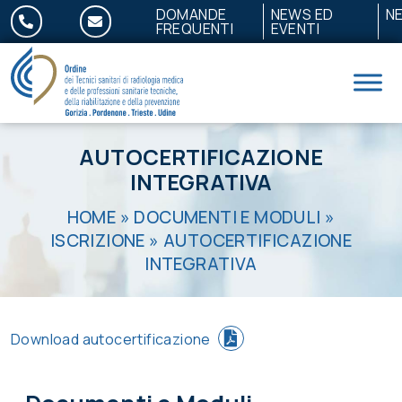
Salta al contenuto
DOMANDE
NEWS ED
N
FREQUENTI
EVENTI
AUTOCERTIFICAZIONE
INTEGRATIVA
HOME
»
DOCUMENTI E MODULI
»
ISCRIZIONE
»
AUTOCERTIFICAZIONE
INTEGRATIVA
Download autocertificazione