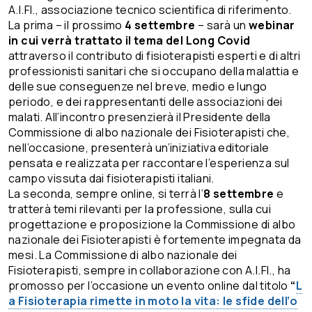
A.I.FI., associazione tecnico scientifica di riferimento.
La prima – il prossimo
4 settembre
– sarà un
webinar
in cui verrà trattato il tema del Long Covid
attraverso il contributo di fisioterapisti esperti e di altri
professionisti sanitari che si occupano della malattia e
delle sue conseguenze nel breve, medio e lungo
periodo, e dei rappresentanti delle associazioni dei
malati. All’incontro presenzierà il Presidente della
Commissione di albo nazionale dei Fisioterapisti che,
nell’occasione, presenterà un’iniziativa editoriale
pensata e realizzata per raccontare l’esperienza sul
campo vissuta dai fisioterapisti italiani.
La seconda, sempre online, si terrà l’
8 settembre
e
tratterà temi rilevanti per la professione, sulla cui
progettazione e proposizione la Commissione di albo
nazionale dei Fisioterapisti è fortemente impegnata da
mesi. La Commissione di albo nazionale dei
Fisioterapisti, sempre in collaborazione con A.I.FI., ha
promosso per l’occasione un evento online dal titolo
“
L
a Fisioterapia rimette in moto la vita: le sfide dell’o