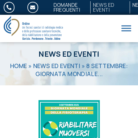
Salta al contenuto
DOMANDE
NEWS ED
N
FREQUENTI
EVENTI
NEWS ED EVENTI
HOME
»
NEWS ED EVENTI
»
8 SETTEMBRE:
GIORNATA MONDIALE...