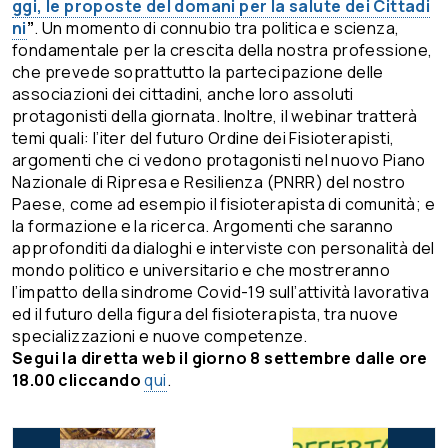
ggi, le proposte del domani per la salute dei Cittadi
ni
”
. Un momento di connubio tra politica e scienza,
fondamentale per la crescita della nostra professione,
che prevede soprattutto la partecipazione delle
associazioni dei cittadini, anche loro assoluti
protagonisti della giornata. Inoltre, il webinar tratterà
temi quali: l’iter del futuro Ordine dei Fisioterapisti,
argomenti che ci vedono protagonisti nel nuovo Piano
Nazionale di Ripresa e Resilienza (PNRR) del nostro
Paese, come ad esempio il fisioterapista di comunità; e
la formazione e la ricerca. Argomenti che saranno
approfonditi da dialoghi e interviste con personalità del
mondo politico e universitario e che mostreranno
l’impatto della sindrome Covid-19 sull’attività lavorativa
ed il futuro della figura del fisioterapista, tra nuove
specializzazioni e nuove competenze.
Segui la diretta web il giorno 8 settembre dalle ore
18.00 cliccando
qui
.