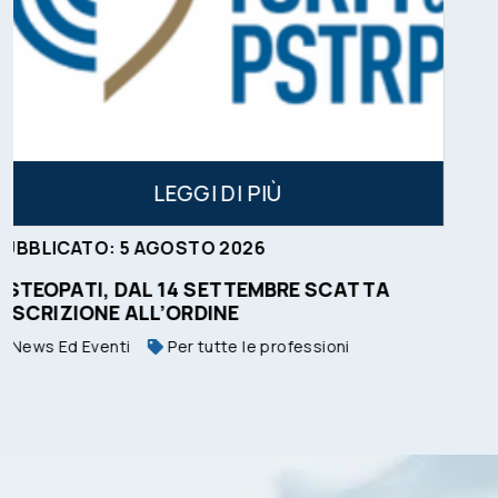
IÙ
LEGGI DI P
6
PUBBLICATO:
4
AGOSTO
2026
MBRE SCATTA
TSLB: AVVISO PUBBLICO P
News Ed Eventi
 professioni
Tecnico Sanitario di Laboratorio